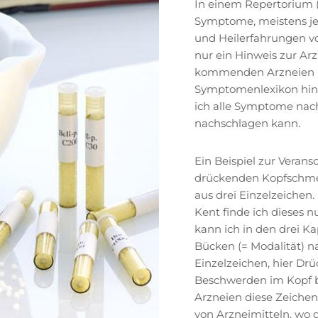
In einem Repertorium (z
Symptome, meistens jed
und Heilerfahrungen 
nur ein Hinweis zur Arz
kommenden Arzneien mu
Symptomenlexikon hingeg
ich alle Symptome nach
nachschlagen kann.
Ein Beispiel zur Verans
drückenden Kopfschmer
aus drei Einzelzeichen
Kent finde ich dieses 
kann ich in den drei K
Bücken (= Modalität) n
Einzelzeichen, hier D
Beschwerden im Kopf b
Arzneien diese Zeichen
von Arzneimitteln, wo 