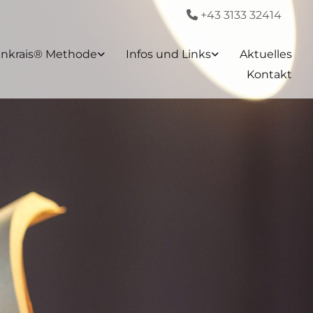
+43 3133 32414

enkrais® Methode
Infos und Links
Aktuelles
Kontakt