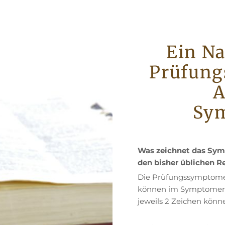
Ein N
Prüfung
A
Sy
Was zeichnet das Sym
den bisher üblichen R
Die Prüfungssymptome d
können im Symptomenle
jeweils 2 Zeichen kön