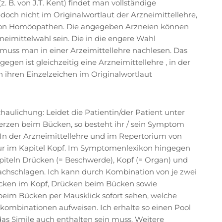
. B. von J.T. Kent) findet man vollständige
och nicht im Originalwortlaut der Arzneimittellehre,
von Homöopathen. Die angegeben Arzneien können
neimittelwahl sein. Die in die engere Wahl
ss man in einer Arzeimittellehre nachlesen. Das
en ist gleichzeitig eine Arzneimittellehre , in der
 ihren Einzelzeichen im Originalwortlaut
chaulichung: Leidet die Patientin/der Patient unter
zen beim Bücken, so besteht ihr / sein Symptom
. In der Arzneimittellehre und im Repertorium von
nur im Kapitel Kopf. Im Symptomenlexikon hingegen
apiteln Drücken (= Beschwerde), Kopf (= Organ) und
achschlagen. Ich kann durch Kombination von je zwei
rücken im Kopf, Drücken beim Bücken sowie
eim Bücken per Mausklick sofort sehen, welche
kombinationen aufweisen. Ich erhalte so einen Pool
das Simile auch enthalten sein muss. Weitere